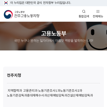
이 누리집은 대한민국 공식 전자정부 누리집입니다.
열기
열기
전체메뉴
통합검색
고용노동부
국민 누구나 원하는 일자리에서 마음껏 역량을 발휘하는 나라!
전주지청
지역협력과
고용관리과
노동기준조사1과
노동기준조사2과
노동기준감독과
중대재해수사과
산재예방감독과
건설산재예방감독과