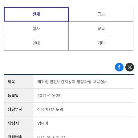
전체
공고
행사
교육
안내
기타
제목
제조업 안전보건지킴이 양성과정 교육실시
등록일
2011-10-25
담당부서
산재예방지도과
담당자
엄유미
전화번호
033-650-2523