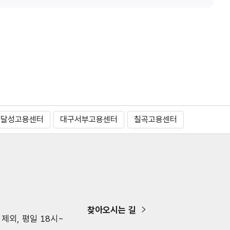
구달성고용센터
대구서부고용센터
칠곡고용센터
찾아오시는 길
 제외, 평일 18시~