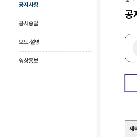
공지사항
홈
공
공시송달
보도·설명
영상홍보
제