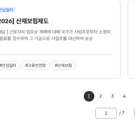
안심일터
2026] 산재보험제도
 개요 ] 근로자의 업무상 재해에 대해 국가가 사업주로부터 소정의
험료를 징수하여 그 기금으로 사업주를 대신하여 보상
#안심일터
#고용안전망
#산재보험
1
2
3
4
이동할
/ 7
쪽
숫자