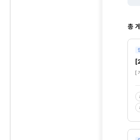
총 
[
[