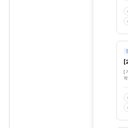
[
[
직