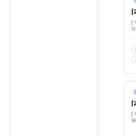
[
[
지
[
[
위