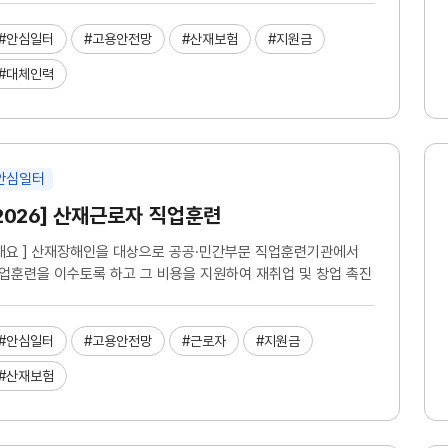
#안심일터
#고용안전망
#산재보험
#지원금
#대체인력
안심일터
2026] 산재근로자 직업훈련
 개요 ] 산재장해인을 대상으로 공공·민간부문 직업훈련기관에서
업훈련을 이수토록 하고 그 비용을 지원하여 재취업 및 창업 촉진
#안심일터
#고용안전망
#근로자
#지원금
#산재보험