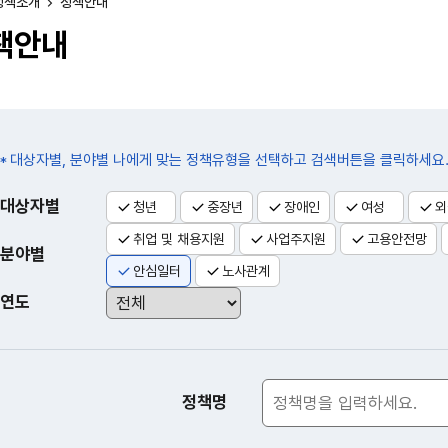
정책소개
정책안내
책안내
대상자별, 분야별 나에게 맞는 정책유형을 선택하고 검색버튼을 클릭하세요
게시판검색
대상자별
청년
중장년
장애인
여성
외
취업 및 채용지원
사업주지원
고용안전망
분야별
안심일터
노사관계
연도
정책명