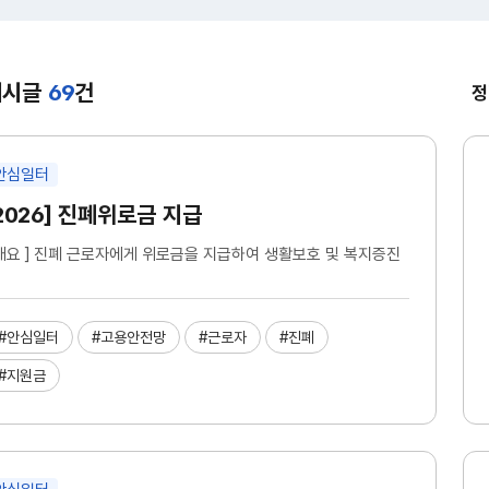
게시글
69
건
정
안심일터
2026] 진폐위로금 지급
 개요 ] 진폐 근로자에게 위로금을 지급하여 생활보호 및 복지증진
#안심일터
#고용안전망
#근로자
#진폐
#지원금