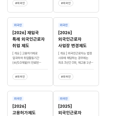
서비스 제공
지원
#외국인
#외국인
외국인
외국인
[2026] 재입국
[2026]
특례 외국인근로자
외국인근로자
취업 제도
사업장 변경제도
[ 개요 ] 고용허가제로
[ 개요 ] 외국인근로자는 법정
입국하여 취업활동기간
사유에 해당하는 경우에는
(4년10개월)이 만료된
최초 3년간 3회, 재고용 1년
외국인근로자(E-9)가 적용
10개월간 2회의 사업장 변경
요건 충족 시 사업주의 요청에
허용
따라 출국 후 1개월 후에
#외국인
#외국인
재입국하여 다시 근무할 수
있는 제도
외국인
외국인
[2026]
[2025]
고용허가제도
외국인근로자