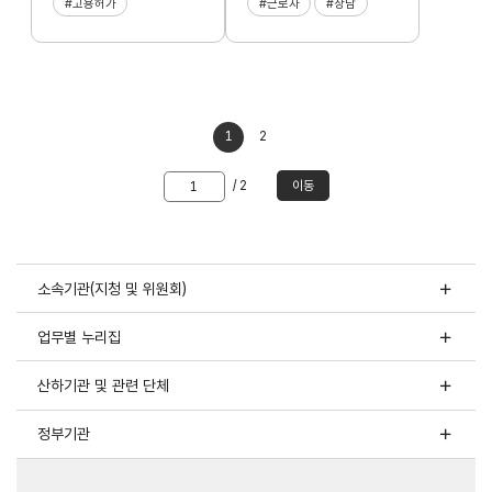
#고용허가
#근로자
#상담
1
2
이동할
/ 2
이동
쪽
숫자
입력
소속기관(지청 및 위원회)
업무별 누리집
산하기관 및 관련 단체
정부기관