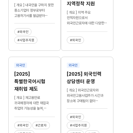
지역정착 지원
[ 개요 ] 내국인을 구하지 못한
중소기업이 정부로부터
[ 개요 ] 지역 주요
고용허가서를 발급받아
인적자원으로서
합법적으로 비전문 외국인력을
외국인근로자에 대한 다양한
고용할 수 있도록 하는 제도
체류지원 서비스를 제공하고,
#외국인
지자체의 주도성을 강화할 수
있도록 지원시설 설치·
#사업주지원
#외국인
운영하는 지자체에 운영비용
일부를 지원
외국인
외국인
[2025]
[2025] 외국인력
특별한국어시험
상담센터 운영
재취업 제도
[ 개요 ] 외국인근로자와
외국인고용사업주가 시간과
[ 개요 ] 재고용만료
장소에 구애됨이 없이
귀국예정자에 대한 재입국
전화상담을 통해 신속하게
취업의 가능성을 높여,
고충을 해결하도록 지원
자진귀국을 유도하고 영세
#외국인
기업의 숙련인력 계속 사용
지원
#외국인
#근로자
#사업주지원