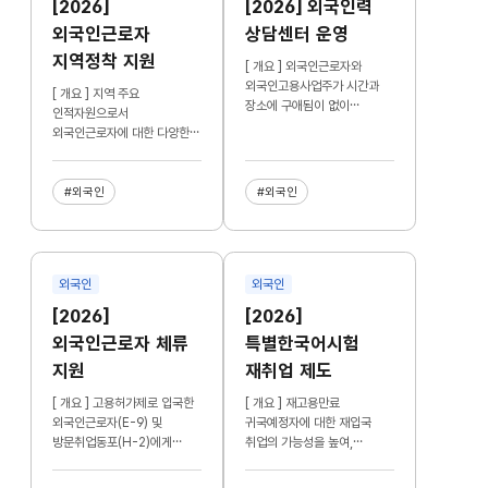
[2026]
[2026] 외국인력
외국인근로자
상담센터 운영
지역정착 지원
[ 개요 ] 외국인근로자와
외국인고용사업주가 시간과
[ 개요 ] 지역 주요
장소에 구애됨이 없이
인적자원으로서
전화상담을 통해 신속하게
외국인근로자에 대한 다양한
고충을 해결하도록 지원
체류지원 서비스를 제공하고,
지자체의 주도성을 강화할 수
있도록 지원시설 설치·
#외국인
#외국인
운영하는 지자체에 운영비용
일부를 지원
외국인
외국인
[2026]
[2026]
외국인근로자 체류
특별한국어시험
지원
재취업 제도
[ 개요 ] 고용허가제로 입국한
[ 개요 ] 재고용만료
외국인근로자(E-9) 및
귀국예정자에 대한 재입국
방문취업동포(H-2)에게
취업의 가능성을 높여,
고충상담, 한국어 및 생활법률
자진귀국을 유도하고 영세
교육 등을 통한 체류지원
기업의 숙련인력 계속 사용