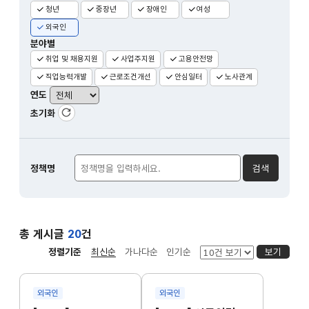
청년
중장년
장애인
여성
외국인
분야별
취업 및 채용지원
사업주지원
고용안전망
직업능력개발
근로조건개선
안심일터
노사관계
연도
초기화
정책검색
초기화
정책명
검색
총 게시글
20
건
정렬기준
최신순
가나다순
인기순
보기
외국인
외국인