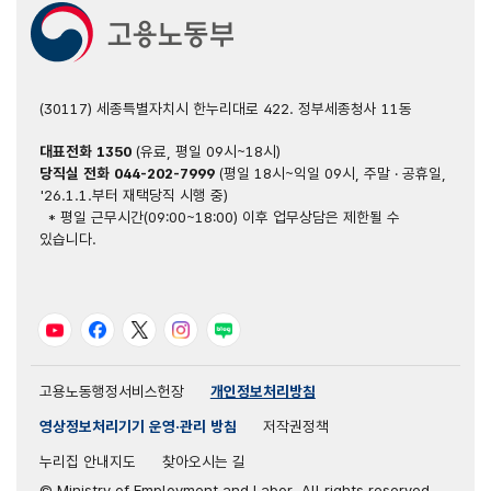
(30117) 세종특별자치시 한누리대로 422. 정부세종청사 11동
대표전화
1350
(유료, 평일 09시~18시)
당직실 전화
044-202-7999
(평일 18시~익일 09시, 주말 · 공휴일,
'26.1.1.부터 재택당직 시행 중)
* 평일 근무시간(09:00~18:00) 이후 업무상담은 제한될 수
있습니다.
유튜브
페이스북
트위터
인스타그램
블로그
고용노동행정서비스헌장
개인정보처리방침
영상정보처리기기 운영·관리 방침
저작권정책
누리집 안내지도
찾아오시는 길
© Ministry of Employment and Labor. All rights reserved.