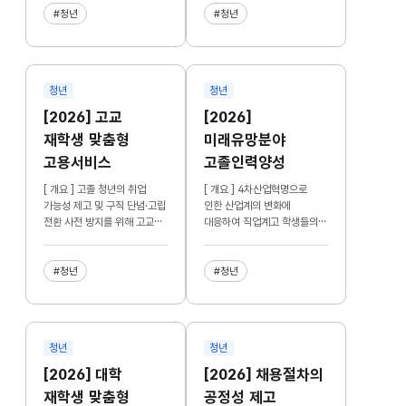
#청년
#청년
청년
청년
[2026] 고교
[2026]
재학생 맞춤형
미래유망분야
고용서비스
고졸인력양성
[ 개요 ] 고졸 청년의 취업
[ 개요 ] 4차산업혁명으로
가능성 제고 및 구직 단념·고립
인한 산업계의 변화에
전환 사전 방지를 위해 고교
대응하여 직업계고 학생들의
때부터 체계적 고용서비스
신산업 분야 직무능력 향상을
지원
지원
#청년
#청년
청년
청년
[2026] 대학
[2026] 채용절차의
재학생 맞춤형
공정성 제고