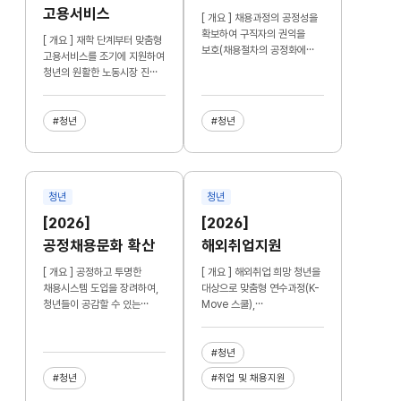
고용서비스
[ 개요 ] 채용과정의 공정성을
확보하여 구직자의 권익을
[ 개요 ] 재학 단계부터 맞춤형
보호(채용절차의 공정화에
고용서비스를 조기에 지원하여
관한 법률)
청년의 원활한 노동시장 진입
촉진
#청년
#청년
청년
청년
[2026]
[2026]
공정채용문화 확산
해외취업지원
[ 개요 ] 공정하고 투명한
[ 개요 ] 해외취업 희망 청년을
채용시스템 도입을 장려하여,
대상으로 맞춤형 연수과정(K-
청년들이 공감할 수 있는
Move 스쿨),
공정한 채용문화 확산
해외취업정보제공, 취업알선,
일경험 등을 통해
해외취업으로 연계하고
#청년
해외취업자의 국내 복귀 및
#청년
#취업 및 채용지원
사후관리 지원