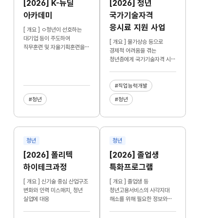
[2026] K-뉴딜
[2026] 청년
아카데미
국가기술자격
응시료 지원 사업
[ 개요 ] ㅇ청년이 선호하는
대기업 등이 주도하여
[ 개요 ] 물가상승 등으로
직무훈련 및 자율기획훈련을
경제적 어려움을 겪는
설계, 운영하여 청년의 자신감
청년층에게 국가기술자격 시험
회복 및 재도약 지원
응시료를 지원하여 구직 비용
부담을 완화
#직업능력개발
#청년
#청년
청년
청년
[2026] 폴리텍
[2026] 졸업생
하이테크과정
특화프로그램
[ 개요 ] 신기술 중심 산업구조
[ 개요 ] 졸업생 등
변화와 인력 미스매치, 청년
청년고용서비스의 사각지대
실업에 대응
해소를 위해 필요한 정보와
서비스를 선제적·맞춤형으로
지원