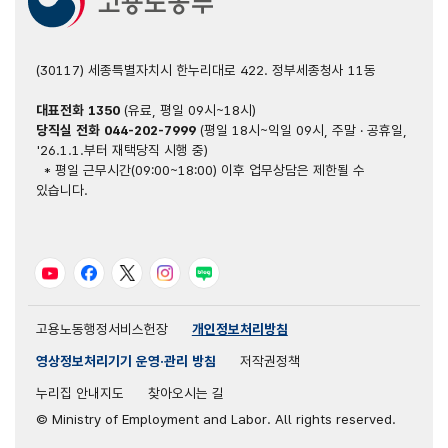
(30117) 세종특별자치시 한누리대로 422. 정부세종청사 11동
대표전화
1350
(유료, 평일 09시~18시)
당직실 전화
044-202-7999
(평일 18시~익일 09시, 주말 · 공휴일,
'26.1.1.부터 재택당직 시행 중)
* 평일 근무시간(09:00~18:00) 이후 업무상담은 제한될 수
있습니다.
유튜브
페이스북
트위터
인스타그램
블로그
고용노동행정서비스헌장
개인정보처리방침
영상정보처리기기 운영·관리 방침
저작권정책
누리집 안내지도
찾아오시는 길
© Ministry of Employment and Labor. All rights reserved.