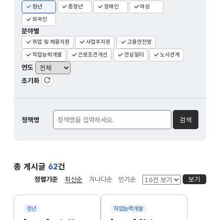
청년
중장년
장애인
여성
외국인
분야별
취업 및 채용지원
사업주지원
고용안전망
직업능력개발
근로조건개선
안심일터
노사관계
연도
초기화
정책검색
초기화
정책명
검색
총 게시글
62
건
정렬기준
최신순
가나다순
인기순
보기
청년
직업능력개발