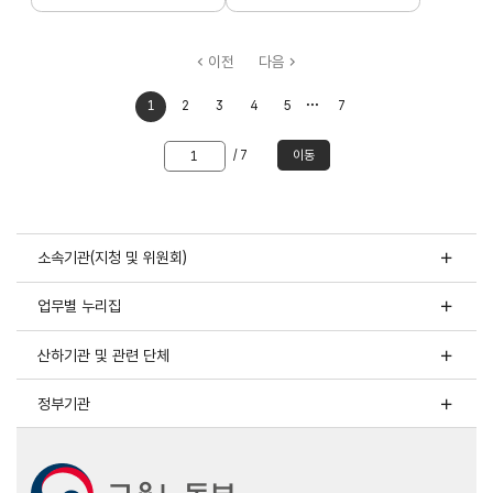
이전
다음
처음으로
마지막으로
1
2
3
4
5
7
이동
이동
이동할
/ 7
이동
쪽
숫자
입력
소속기관(지청 및 위원회)
업무별 누리집
산하기관 및 관련 단체
정부기관