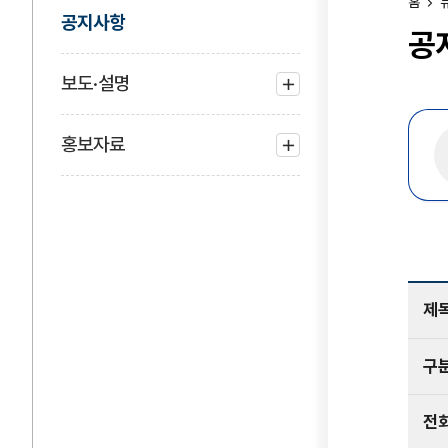
홈
공지사항
공
보도·설명
하위
메뉴
홍보자료
열기
하위
메뉴
열기
제
구
전