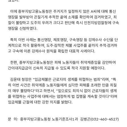
이에 중부지방고용노동청은 주거지가 일정하지 않은 A씨에 대해 통신
영장을 발부받아 끈질기게 추적한 끝에 소재를 확인하여 검거하였고, 죄
질이 불량하고 도주의 우려가 크다고 판단해 즉시 인천지방검찰청에 구속
영장을 신청하였다.
특히 이번 사례는 통신영장, 체포영장, 구속영장 등 강제수사 수단을 단
계적으로 적극 활용하여, 도주·잠적한 체불 사업주를 끝까지 추적·검거하
고 구속에 이른 강제수사 원칙을 확립한 대표적 사례이다.
한편, 중부지방고용노동청은 피해 노동자들이 취약계층임을 감안하여
간이대지급금이 신속히 지급될 수 있도록 적극 지원할 예정이다.
김윤태 청장은 “임금체불은 근로자의 생계를 위협하는 범죄”라며, “특
히 이번 사건은 취약계층 노동자들에게 심각한 피해를 초래한 만큼 죄질
이 매우 불량하다”라고 하면서, “앞으로도 죄의식 없이 근로자들의 생계
를 위협하는 사업주에 대해서는 엄정하게 법 집행을 계속할 것이다”라며
임금체불 근절에 대한 강한 의지를 밝혔다.
문 의: 중부지방고용노동청 노동기준조사1과 김병곤(032-460-4527)