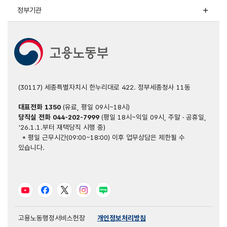
정부기관
(30117) 세종특별자치시 한누리대로 422. 정부세종청사 11동
대표전화
1350
(유료, 평일 09시~18시)
당직실 전화
044-202-7999
(평일 18시~익일 09시, 주말 · 공휴일,
'26.1.1.부터 재택당직 시행 중)
* 평일 근무시간(09:00~18:00) 이후 업무상담은 제한될 수
있습니다.
유튜브
페이스북
트위터
인스타그램
블로그
고용노동행정서비스헌장
개인정보처리방침