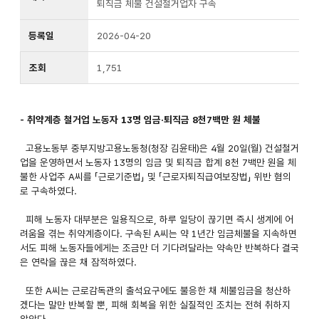
퇴직금 체불 건설철거업자 구속
등록일
2026-04-20
조회
1,751
- 취약계층 철거업 노동자 13명 임금·퇴직금 8천7백만 원 체불
고용노동부 중부지방고용노동청(청장 김윤태)은 4월 20일(월) 건설철거
업을 운영하면서 노동자 13명의 임금 및 퇴직금 합계 8천 7백만 원을 체
불한 사업주 A씨를 「근로기준법」 및 「근로자퇴직급여보장법」 위반 혐의
로 구속하였다.
피해 노동자 대부분은 일용직으로, 하루 일당이 끊기면 즉시 생계에 어
려움을 겪는 취약계층이다. 구속된 A씨는 약 1년간 임금체불을 지속하면
서도 피해 노동자들에게는 조금만 더 기다려달라는 약속만 반복하다 결국
은 연락을 끊은 채 잠적하였다.
또한 A씨는 근로감독관의 출석요구에도 불응한 채 체불임금을 청산하
겠다는 말만 반복할 뿐, 피해 회복을 위한 실질적인 조치는 전혀 취하지
않았다.