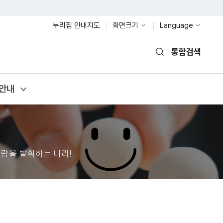
누리집 안내지도
화면크기
Language
통합검색
열기
안내
량을 발휘하는 나라!