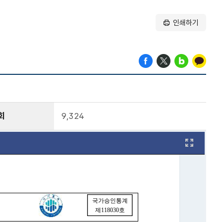
인쇄하기
회
9,324