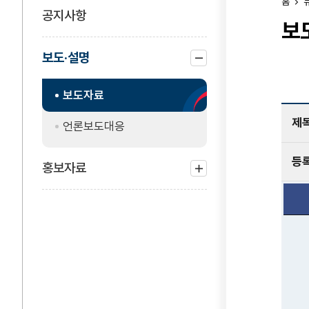
홈
공지사항
보
보도·설명
하위
보도자료
메뉴
닫기
제
언론보도대응
등
홍보자료
하위
메뉴
열기