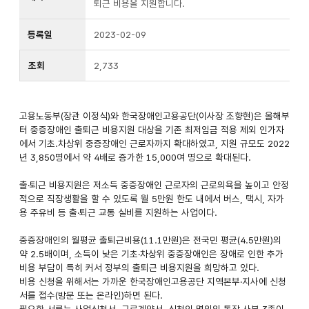
퇴근 비용을 지원합니다.
등록일
2023-02-09
조회
2,733
고용노동부(장관 이정식)와 한국장애인고용공단(이사장 조향현)은 올해부
터 중증장애인 출퇴근 비용지원 대상을 기존 최저임금 적용 제외 인가자
에서 기초.차상위 중증장애인 근로자까지 확대하였고, 지원 규모도 2022
년 3,850명에서 약 4배로 증가한 15,000여 명으로 확대된다.
출·퇴근 비용지원은 저소득 중증장애인 근로자의 근로의욕을 높이고 안정
적으로 직장생활을 할 수 있도록 월 5만원 한도 내에서 버스, 택시, 자가
용 주유비 등 출·퇴근 교통 실비를 지원하는 사업이다.
중증장애인의 월평균 출퇴근비용(11.1만원)은 전국민 평균(4.5만원)의
약 2.5배이며, 소득이 낮은 기초·차상위 중증장애인은 장애로 인한 추가
비용 부담이 특히 커서 정부의 출퇴근 비용지원을 희망하고 있다.
비용 신청을 위해서는 가까운 한국장애인고용공단 지역본부·지사에 신청
서를 접수(방문 또는 온라인)하면 된다.
필요한 서류는 사업신청서, 근로계약서, 신청인 명의의 통장 사본 3종이