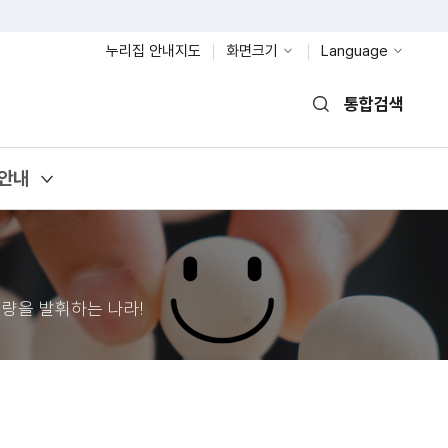
누리집 안내지도
화면크기
Language
통합검색
열기
안내
량을 발휘하는 나라!