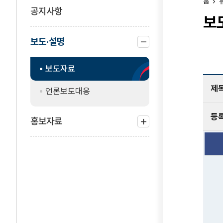
홈
공지사항
보
보도·설명
하위
보도자료
메뉴
닫기
제
언론보도대응
등
홍보자료
하위
메뉴
열기