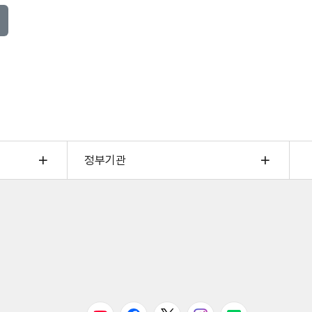
정부기관
유튜브
페이스북
트위터
인스타그램
블로그