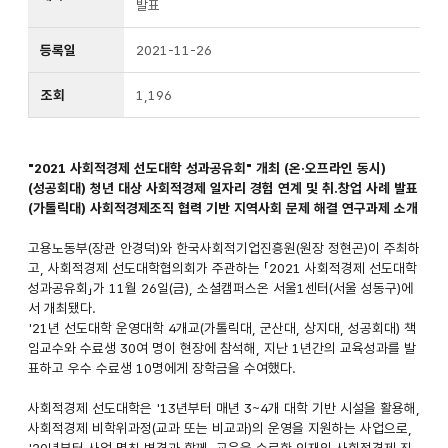
발표
등록일
2021-11-26
조회
1,196
"2021 사회적경제 선도대학 성과공유회" 개최 (온·오프라인 동시)
(성공회대) 청년 대상 사회적경제 일자리 경험 연계 및 취.창업 사례 발표
(가톨릭대) 사회적경제조직 협력 기반 지역사회 문제 해결 연구과제 소개
고용노동부(장관 안경덕)와 한국사회적기업진흥원(원장 정현곤)이 주최하
고, 사회적경제 선도대학협의회가 주관하는 「2021 사회적경제 선도대학
성과공유회」가 11월 26일(금), 소셜캠퍼스온 서울1센터(서울 성동구)에
서 개최됐다.
'21년 선도대학 운영대학 4개교(가톨릭대, 군산대, 상지대, 성공회대) 책
임교수와 수료생 30여 명이 현장에 참석해, 지난 1년간의 교육성과를 발
표하고 우수 수료생 10명에게 장학금을 수여했다.
사회적경제 선도대학은 '13년부터 매년 3~4개 대학 기반 시설을 활용해,
사회적경제 비학위과정(교과 또는 비교과)의 운영을 지원하는 사업으로,
'20년부터 사업 명칭 변경과 함께, 교육을 수료한 인재의 사회적경제 진