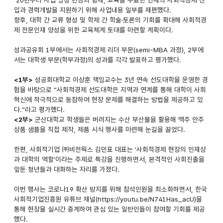
입과 경력개발을 지원하기 위해 사업내용 일부를 재편했다.
향후, 대학 간 교류 형성 및 학제 간 학술·토론의 기회를 확대해 사회적경
제 전문인재 양성을 위한 교육체계 토대를 마련할 계획이다.
성과공유회 1부에서는 사회적경제 리더 부문(semi-MBA 과정), 2부에
서는 대학생 부문(학부과정)의 성과를 각각 발표하고 평가했다.
<1부>
성공회대학교 이상훈 책임교수는 3년 연속 선도대학을 운영한 경
험을 바탕으로 “사회적경제 선도대학은 지역과 연계를 통해 대학이 사회
혁신에 적극적으로 동참하여 현장 문제를 해결하는 방법을 제공하고 있
다.”라고 평가했다.
<2부>
군산대학교 학생들은 버려지는 수산 부산물을 활용해 맥주 안주
상품 샘플을 직접 제작, 제품 시식 행사를 마련해 눈길을 끌었다.
한편, 사회적기업 ㈜비전웍스 김민표 대표는 ‘사회적경제 현장의 인재상
과 대학의 역할’이라는 주제로 특강을 진행하면서, 본격적인 사회진출을
앞둔 청년들과 대화하는 자리를 가졌다.
이번 행사는 코로나19 확산 방지를 위해 참석인원을 최소화하면서, 한국
사회적기업진흥원 유튜브 채널(https://youtu.be/N741Has_acU)을
통해 현장을 실시간 중계하여 관심 있는 일반인들이 참여할 기회를 제공
했다.