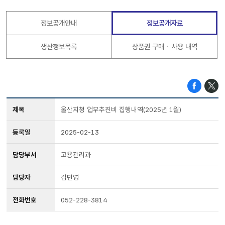
정보공개안내
정보공개자료
생산정보목록
상품권 구매ㆍ사용 내역
제목
울산지청 업무추진비 집행내역(2025년 1월)
등록일
2025-02-13
담당부서
고용관리과
담당자
김민영
전화번호
052-228-3814