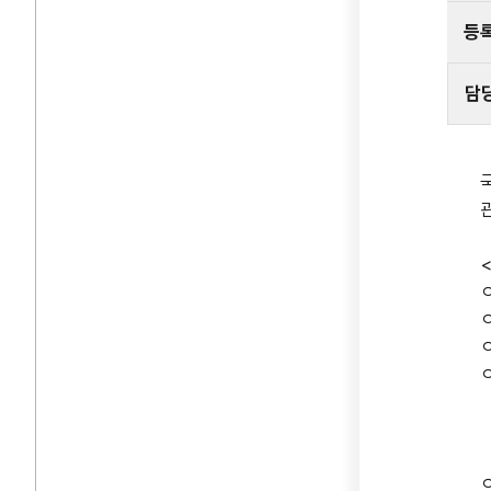
등
담
ㅇ