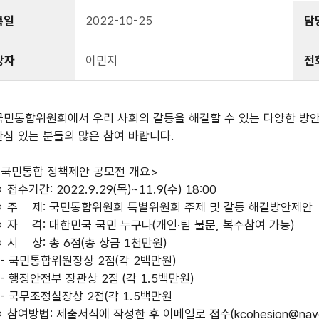
록일
2022-10-25
담
당자
이민지
전
국민통합위원회에서 우리 사회의 갈등을 해결할 수 있는 다양한 방안을
관심 있는 분들의 많은 참여 바랍니다.
<국민통합 정책제안 공모전 개요>
 접수기간: 2022.9.29(목)~11.9(수) 18:00
ㅇ 주 제: 국민통합위원회 특별위원회 주제 및 갈등 해결방안제안
ㅇ 자 격: 대한민국 국민 누구나(개인·팀 불문, 복수참여 가능)
ㅇ 시 상: 총 6점(총 상금 1천만원)
- 국민통합위원장상 2점(각 2백만원)
- 행정안전부 장관상 2점 (각 1.5백만원)
- 국무조정실장상 2점(각 1.5백만원
ㅇ 참여방법: 제출서식에 작성한 후 이메일로 접수(kcohesion@nave