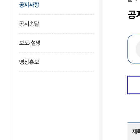
공지사항
홈
공
공시송달
보도·설명
영상홍보
제