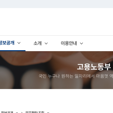
정보공개
소개
이용안내
열기
열기
열기
고용노동부
국민 누구나 원하는 일자리에서 마음껏 역
정보공개
업무편람·지침