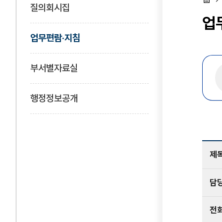
질의회시집
홈
업
업무편람·지침
부서별자료실
행정정보공개
제
담
전