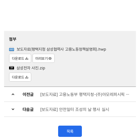
첨부
보도자료(평택지청 삼성협력사 고용노동정책설명회).hwp
다운로드
미리보기
삼성전자 사진.zip
다운로드
이전글
[보도자료] 고용노동부 평택지청-(주)아모레퍼시픽 원·하청 상생협력 협약 체결
다음글
[보도자료] 안전일터 조성의 날 행사 실시
목록