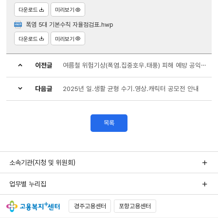
다운로드
미리보기
폭염 5대 기본수칙 자율점검표.hwp
다운로드
미리보기
이전글
여름철 위험기상(폭염.집중호우.태풍) 피해 예방 공익캠페인 안내
다음글
2025년 일.생활 균형 수기.영상.캐릭터 공모전 안내
목록
소속기관(지청 및 위원회)
업무별 누리집
경주고용센터
포항고용센터