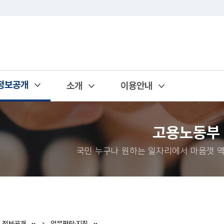
정보공개
소개
이용안내
열기
열기
열기
고용노동부
국민 누구나 원하는 일자리에서 마음껏 역
정보공개
업무편람·지침