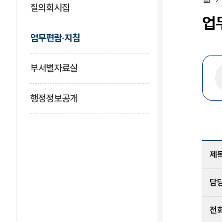
질의회시집
홈
업
업무편람·지침
부서별자료실
행정정보공개
제
담
전