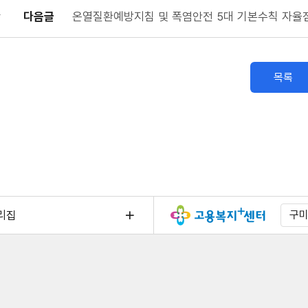
다음글
온열질환예방지침 및 폭염안전 5대 기본수칙 자율
목록
리집
구