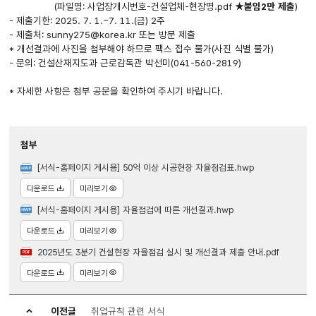
(파일명: 사업장개시번호-건설업체-현장명.pdf ★
붙임2만 제출
)
- 제출기한: 2025. 7. 1.~7. 11.(금) 2주
- 제출처: sunny275@korea.kr 또는 방문 제출
* 개선결과에 사진을 첨부해야 하므로 팩스 접수 불가(사진 식별 불가)
- 문의: 건설산재지도과 근로감독관 박선미(041-560-2819)
* 자세한 사항은 첨부 공문을 확인하여 주시기 바랍니다.
첨부
[서식-홈페이지 게시용] 50억 이상 시공현장 자율점검표.hwp
다운로드
미리보기
[서식-홈페이지 게시용] 자율점검에 따른 개선결과.hwp
다운로드
미리보기
2025년도 3분기 건설현장 자율점검 실시 및 개선결과 제출 안내.pdf
다운로드
미리보기
이전글
취업규칙 관련 서식