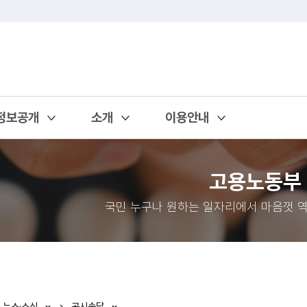
정보공개
소개
이용안내
열기
열기
열기
고용노동부
국민 누구나 원하는 일자리에서 마음껏 역
뉴스·소식
공시송달