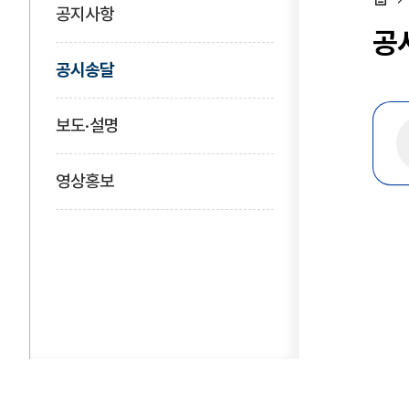
공지사항
홈
공
공시송달
보도·설명
영상홍보