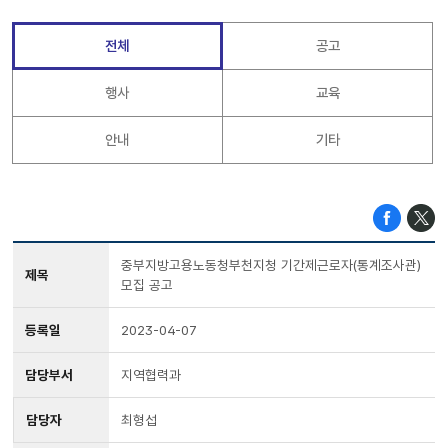
전체
공고
행사
교육
안내
기타
중부지방고용노동청부천지청 기간제근로자(통계조사관)
제목
모집 공고
등록일
2023-04-07
담당부서
지역협력과
담당자
최형섭