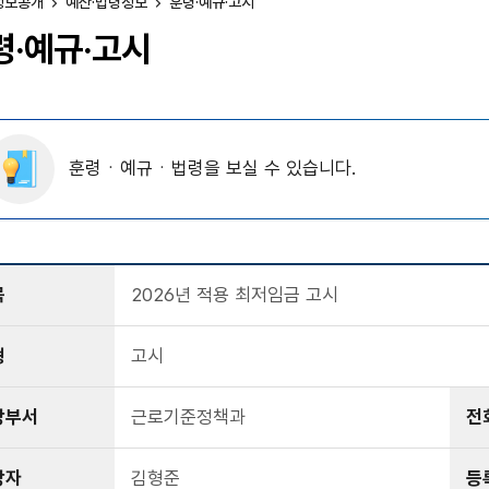
정보공개
예산·법령정보
훈령·예규·고시
령·예규·고시
훈령ㆍ예규ㆍ법령을 보실 수 있습니다.
목
2026년 적용 최저임금 고시
형
고시
당부서
근로기준정책과
전
당자
김형준
등