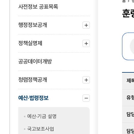
홈
사전정보 공표목록
훈
행정정보공개
하위
메뉴
정책실명제
열기
하위
메뉴
공공데이터개방
열기
청렴정책공개
제
하위
메뉴
유
예산·법령정보
열기
하위
담
메뉴
예산·기금 설명
닫기
국고보조사업
담