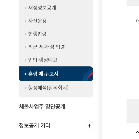
재정정보공개
자산운용
현행법령
최근 제·개정 법령
입법·행정예고
훈령·예규·고시
행정해석(질의회시)
체불사업주 명단공개
정보공개 기타
하위