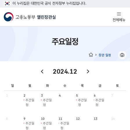
이 누리집은 대한민국 공식 전자정부 누리집입니다.
열기
전체메뉴
주요일정
장관 일정
홈
2024.12
일
월
화
수
목
금
토
1
2
3
4
5
6
7
주간일
주간일
주간일
주간일
정
정
정
정
8
9
10
11
12
13
14
주간일
주간일
주간일
정
정
정