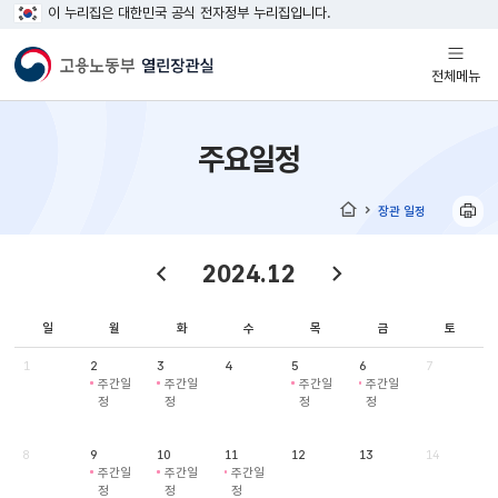
이 누리집은 대한민국 공식 전자정부 누리집입니다.
열기
전체메뉴
주요일정
장관 일정
홈
2024.12
일
월
화
수
목
금
토
1
2
3
4
5
6
7
주간일
주간일
주간일
주간일
정
정
정
정
8
9
10
11
12
13
14
주간일
주간일
주간일
정
정
정