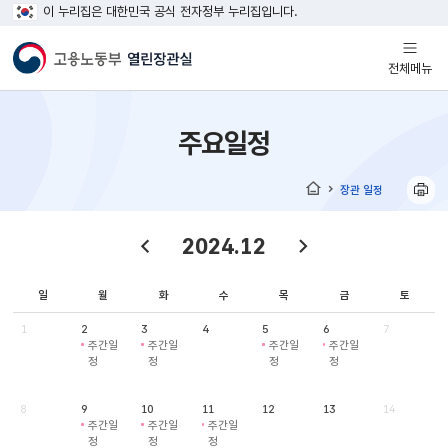
이 누리집은 대한민국 공식 전자정부 누리집입니다.
열기
전체메뉴
주요일정
장관 일정
홈
2024.12
일
월
화
수
목
금
토
1
2
3
4
5
6
7
주간일
주간일
주간일
주간일
정
정
정
정
8
9
10
11
12
13
14
주간일
주간일
주간일
정
정
정