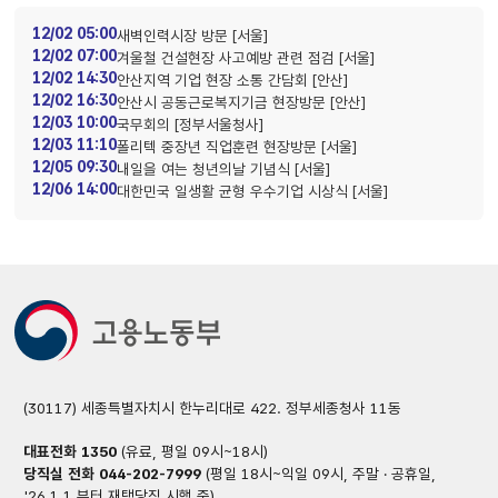
12/02 05:00
새벽인력시장 방문 [서울]
12/02 07:00
겨울철 건설현장 사고예방 관련 점검 [서울]
12/02 14:30
안산지역 기업 현장 소통 간담회 [안산]
12/02 16:30
안산시 공동근로복지기금 현장방문 [안산]
12/03 10:00
국무회의 [정부서울청사]
12/03 11:10
폴리텍 중장년 직업훈련 현장방문 [서울]
12/05 09:30
내일을 여는 청년의날 기념식 [서울]
12/06 14:00
대한민국 일생활 균형 우수기업 시상식 [서울]
(30117) 세종특별자치시 한누리대로 422. 정부세종청사 11동
대표전화
1350
(유료, 평일 09시~18시)
당직실 전화
044-202-7999
(평일 18시~익일 09시, 주말 · 공휴일,
'26.1.1.부터 재택당직 시행 중)